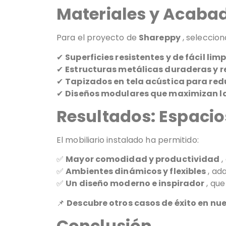
Materiales y Acabad
Para el proyecto de
Shareppy
, seleccio
✔
Superficies resistentes y de fácil lim
✔
Estructuras metálicas duraderas y r
✔
Tapizados en tela acústica para red
✔
Diseños modulares que maximizan la 
Resultados: Espaci
El mobiliario instalado ha permitido:
✅
Mayor comodidad y productividad
,
✅
Ambientes dinámicos y flexibles
, ada
✅
Un diseño moderno e inspirador
, que
📌
Descubre otros casos de éxito en nu
Conclusión