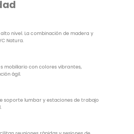
idad
e alto nivel. La combinación de madera y
YC Natura.
 mobiliario con colores vibrantes,
ión ágil.
 de soporte lumbar y estaciones de trabajo
.
litan reuniones rápidas y sesiones de