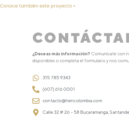
Conoce también este proyecto »
CONTÁCTA
¿Deseas más información?
Comunícate con nu
disponibles o completa el formulario y nos com
315 785 9343
(607) 616 0001
contacto@hencolombia.com
Calle 32 # 26 - 58 Bucaramanga, Santande