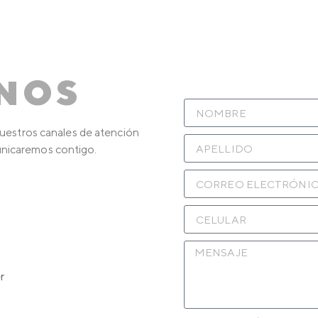
NOS
estros canales de atención
unicaremos contigo.
r