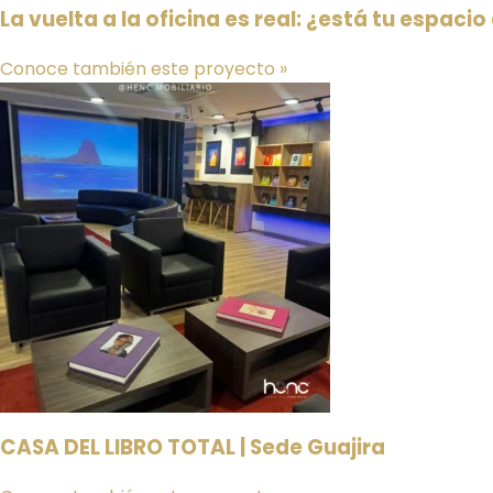
La vuelta a la oficina es real: ¿está tu espacio
Conoce también este proyecto »
CASA DEL LIBRO TOTAL | Sede Guajira