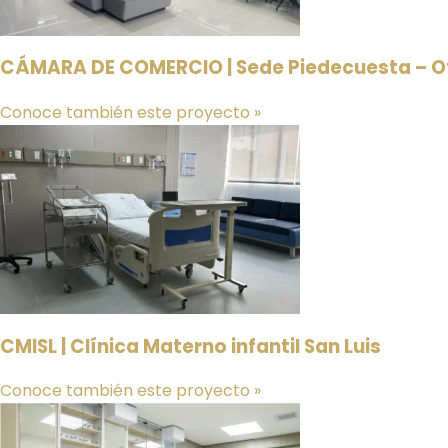
CÁMARA DE COMERCIO | Sede Piedecuesta – Of
Conoce también este proyecto »
CMISL | Clínica Materno infantil San Luis
Conoce también este proyecto »